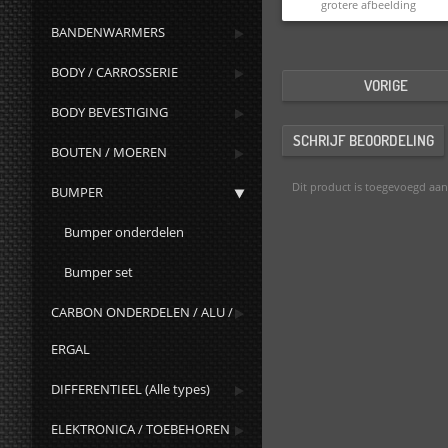
grotere afbeelding
BANDENWARMERS
BODY / CARROSSERIE
VORIGE
BODY BEVESTIGING
SCHRIJF BEOORDELING
BOUTEN / MOEREN
Dit product is toegevoegd aa
BUMPER
Bumper onderdelen
Bumper set
CARBON ONDERDELEN / ALU /
ERGAL
DIFFERENTIEEL (Alle types)
ELEKTRONICA / TOEBEHOREN