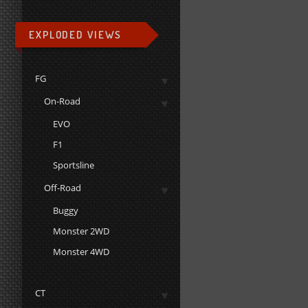
EXPLODED VIEWS
FG
On-Road
EVO
F1
Sportsline
Off-Road
Buggy
Monster 2WD
Monster 4WD
CT