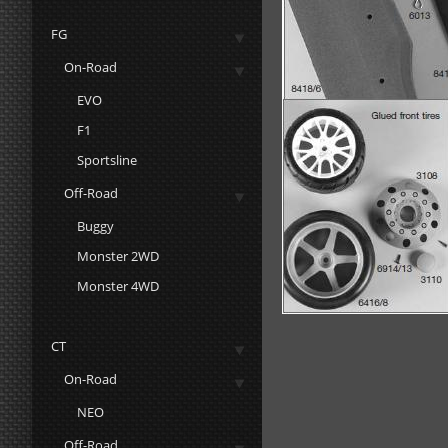
FG
On-Road
EVO
F1
Sportsline
Off-Road
Buggy
Monster 2WD
Monster 4WD
CT
On-Road
NEO
Off-Road