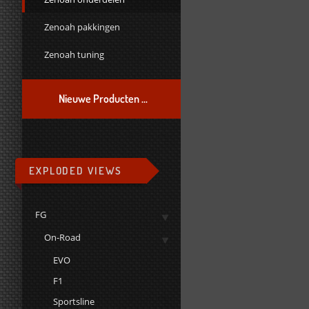
Zenoah pakkingen
Zenoah tuning
Nieuwe Producten ...
EXPLODED VIEWS
FG
On-Road
EVO
F1
Sportsline