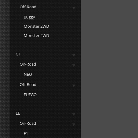
Off-Road
Buggy
Monster 2WD
Monster 4WD
CT
On-Road
NEO
Off-Road
FUEGO
LB
On-Road
F1