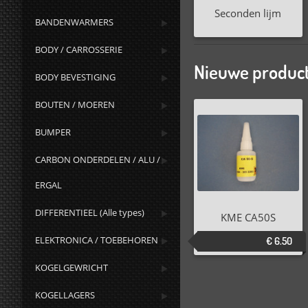
Seconden lijm
BANDENWARMERS
BODY / CARROSSERIE
Nieuwe product
BODY BEVESTIGING
BOUTEN / MOEREN
BUMPER
CARBON ONDERDELEN / ALU /
ERGAL
DIFFERENTIEEL (Alle types)
KME CA50S
ELEKTRONICA / TOEBEHOREN
€ 6.50
KOGELGEWRICHT
KOGELLAGERS