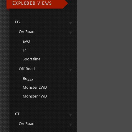
EXPLODED VIEWS
FG
On-Road
EVO
F1
Sportsline
Off-Road
Buggy
Monster 2WD
Monster 4WD
CT
On-Road