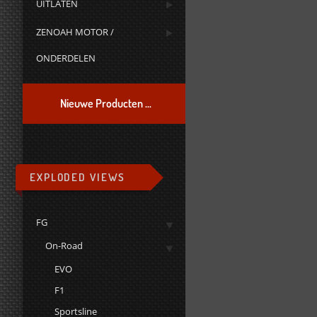
UITLATEN
ZENOAH MOTOR /
ONDERDELEN
Nieuwe Producten ...
EXPLODED VIEWS
FG
On-Road
EVO
F1
Sportsline