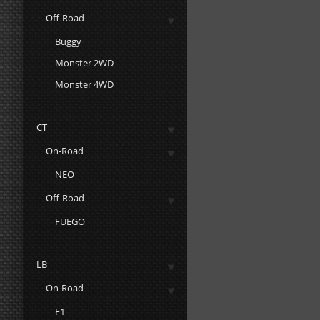
Off-Road
Buggy
Monster 2WD
Monster 4WD
CT
On-Road
NEO
Off-Road
FUEGO
LB
On-Road
F1