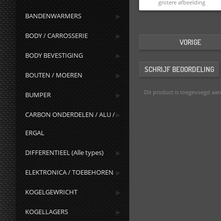
grotere afbeelding
BANDENWARMERS
BODY / CARROSSERIE
VORIGE
BODY BEVESTIGING
SCHRIJF BEOORDELING
BOUTEN / MOEREN
Dit product is toegevoegd aa
BUMPER
CARBON ONDERDELEN / ALU /
ERGAL
DIFFERENTIEEL (Alle types)
ELEKTRONICA / TOEBEHOREN
KOGELGEWRICHT
KOGELLAGERS