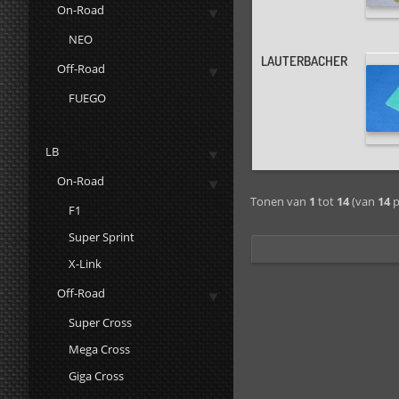
On-Road
NEO
LAUTERBACHER
Off-Road
FUEGO
LB
On-Road
Tonen van
1
tot
14
(van
14
p
F1
Super Sprint
X-Link
Off-Road
Super Cross
Mega Cross
Giga Cross