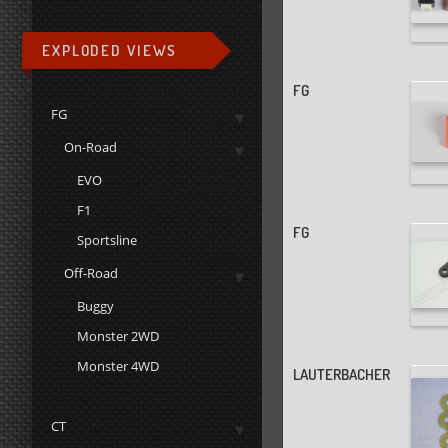
EXPLODED VIEWS
FG
FG
On-Road
EVO
F1
FG
Sportsline
Off-Road
Buggy
Monster 2WD
Monster 4WD
LAUTERBACHER
CT